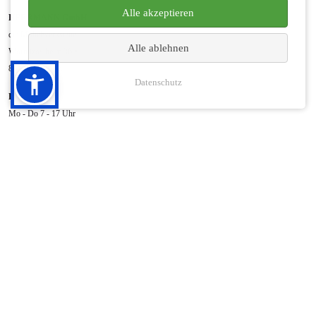
Alle akzeptieren
HERRMANN GmbH
die Möbelwerkstätte
Alle ablehnen
Wörnitzostheim 36 a
86733 Alerheim
Datenschutz
Erreichbarkeit
Mo - Do 7 - 17 Uhr
Freitag 7 - 13 Uhr
Termine nach Vereinbarung
Kontakt
phone
+49 9085 9697-0
fax
+49 9085 9697-30
mail
info@moebelschreiner-herrmann.de
Impressum
|
AGB
|
Datenschutz
Website by profimedien.net
© 2026 -
Herrmann GmbH