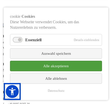
cookie
Cookies
Diese Webseite verwendet Cookies, um das
Nutzererlebnis zu verbessern.
HERRMANN GmbH
Essenziell
Details einblenden
die Möbelwerkstätte
Wörnitzostheim 36 a
Auswahl speichern
86733 Alerheim
Erreichbarkeit
Alle akzeptieren
Mo - Do 7 - 17 Uhr
Freitag 7 - 13 Uhr
Alle ablehnen
Termine nach Vereinbarung
Datenschutz
Kontakt
phone
+49 9085 9697-0
fax
+49 9085 9697-30
mail
info@moebelschreiner-herrmann.de